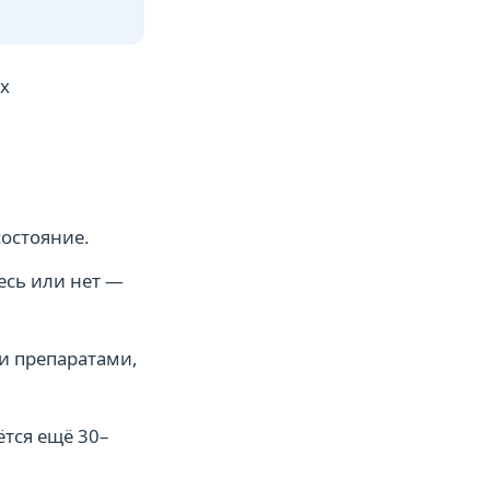
х
состояние.
есь или нет —
и препаратами,
ётся ещё 30–