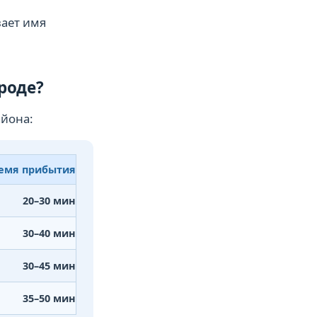
вает имя
роде?
айона:
емя прибытия
20–30 мин
30–40 мин
30–45 мин
35–50 мин