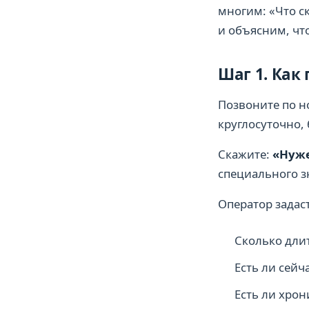
многим: «Что ск
и объясним, чт
Шаг 1. Как
Позвоните по 
круглосуточно,
Скажите:
«Нуже
специального з
Оператор задас
Сколько длит
Есть ли сейч
Есть ли хрон