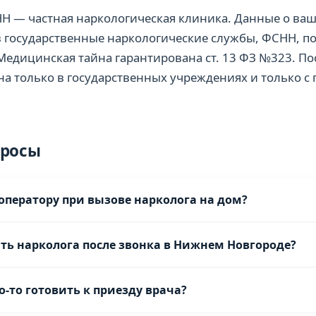
Н — частная наркологическая клиника. Данные о в
в государственные наркологические службы, ФСНН, 
Медицинская тайна гарантирована ст. 13 ФЗ №323. По
на только в государственных учреждениях и только с
просы
 оператору при вызове нарколога на дом?
н нарколог на дом» и назовите точный адрес. Оператор сам за
ть нарколога после звонка в Нижнем Новгороде?
льность запоя, состояние пациента, наличие хронических забо
 медицинских терминов — просто опишите ситуацию своими сл
й район — 20–30 минут, в Канавинский и Автозаводский — 30–4
о-то готовить к приезду врача?
айон — 35–50 минут. Точное время ожидания сообщается при з