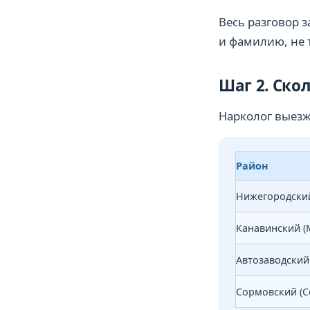
Весь разговор 
и фамилию, не 
Шаг 2. Ско
Нарколог выезж
Район
Нижегородский
Канавинский (
Автозаводский 
Сормовский (С