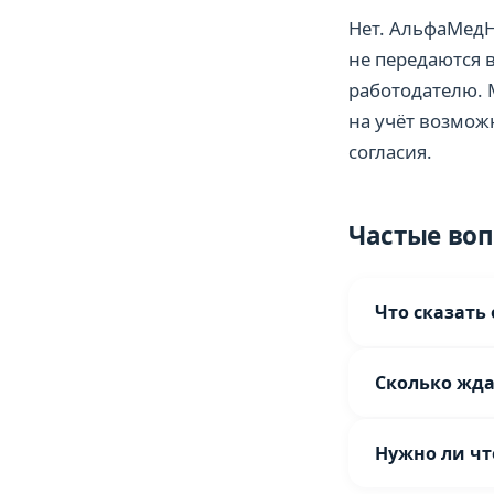
Нет. АльфаМедН
не передаются 
работодателю. 
на учёт возмож
согласия.
Частые во
Что сказать
Скажите: «Нуже
Сколько жда
вопросы: длите
Не нужно знать
В Нижегородски
Нужно ли чт
в Сормовский р