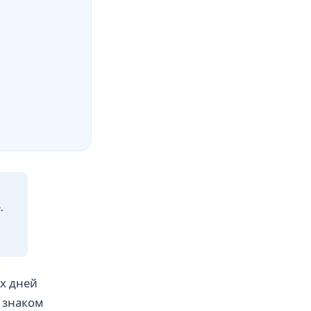
.
их дней
 знаком