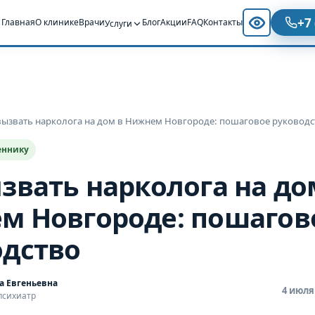
+7
Главная
О клинике
Врачи
Блог
Акции
FAQ
Контакты
Услуги
вызвать нарколога на дом в Нижнем Новгороде: пошаговое руководс
еннику
звать нарколога на до
м Новгороде: пошагов
одство
а Евгеньевна
4 июля
психиатр