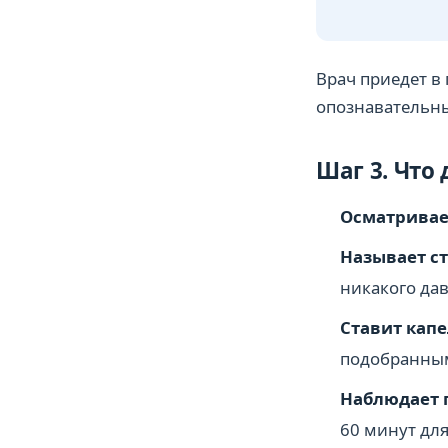
Врач приедет в
опознавательны
Шаг 3. Что
Осматривае
Называет с
никакого да
Ставит кап
подобранным
Наблюдает 
60 минут для