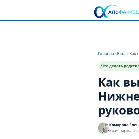
Главная
›
Блог
›
Как 
Что делать родств
Как вы
Нижне
руков
Комарова Елен
Врач-нарколог, 