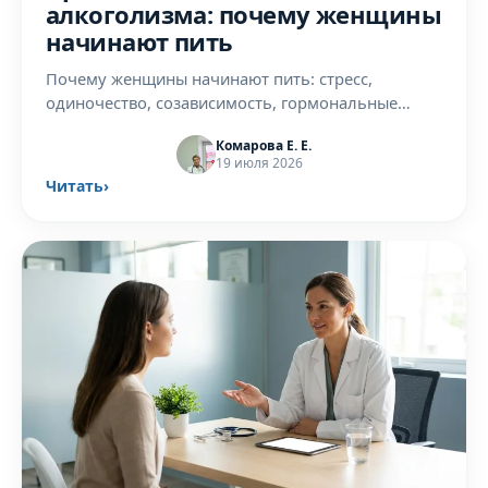
алкоголизма: почему женщины
начинают пить
Почему женщины начинают пить: стресс,
одиночество, созависимость, гормональные
причины. Психология женского алкоголизма без
Комарова Е. Е.
осуждения — разбор нарколога.
19 июля 2026
Читать
›