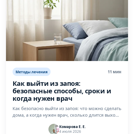
11 мин
Методы лечения
Как выйти из запоя:
безопасные способы, сроки и
когда нужен врач
Как безопасно выйти из запоя: что можно сделать
дома, а когда нужен врач, сколько длится выход
и какие симптомы опасны. Спокойный разбор от
Комарова Е. Е.
нарколога в Нижнем Новгороде.
4 июля 2026