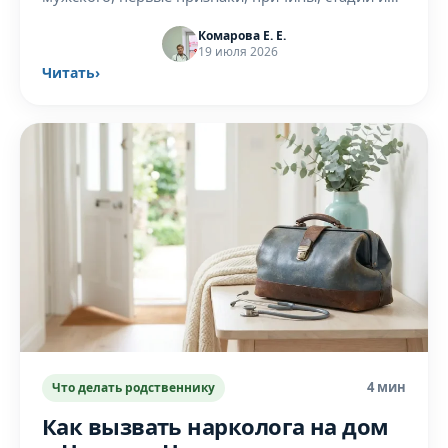
как проходит лечение. Спокойный разбор от
Комарова Е. Е.
врача-нарколога в Нижнем Новгороде.
19 июля 2026
Читать
›
4 мин
Что делать родственнику
Как вызвать нарколога на дом