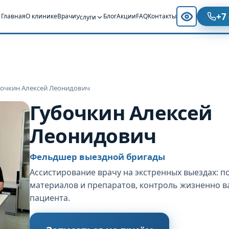
+7
Главная
О клинике
Врачи
Блог
Акции
FAQ
Контакты
Услуги
бочкин Алексей Леонидович
Губочкин Алексей
Леонидович
Фельдшер выездной бригады
Ассистирование врачу на экстренных выездах: п
материалов и препаратов, контроль жизненно в
пациента.