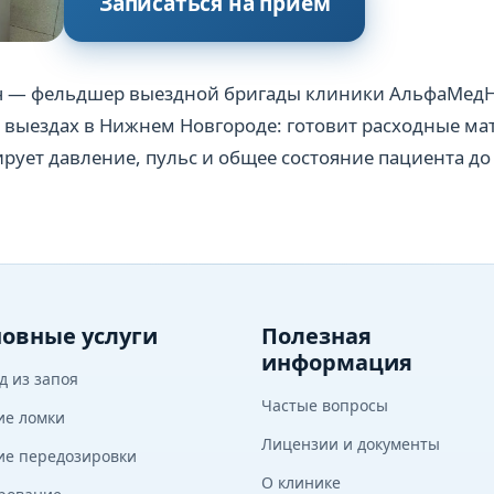
Записаться на приём
ч — фельдшер выездной бригады клиники АльфаМедН
х выездах в Нижнем Новгороде: готовит расходные ма
рует давление, пульс и общее состояние пациента до
овные услуги
Полезная
информация
д из запоя
Частые вопросы
ие ломки
Лицензии и документы
ие передозировки
О клинике